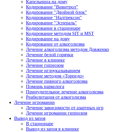
Капельница на дому
Кодирование "Вивитрол"
Кодирование "Двойной блок"
Кодирование "Налтрексон"
Кодирование "Эспераль"
Кодирование в стационаре
Кодирование методом SIT и MST
Кодирование на дому
Кодирование от алкоголизма
Лечение алкоголизма методом Довженко
Лечение белой горячки
Лечение в клинике
Лечение гипнозом
Лечение иглоукалыванием
Лечение методом «Торпедо»
Лечение пивного алкоголизма
Помощь нарколога
Принудительное лечение алкоголизма
Реабилитация от алкоголизма
Лечение игромании
Лечение зависимости от азартных игр
Лечение игромании гипнозом
Вывод из запоя
В стационаре
Вывод из запоя в клинике