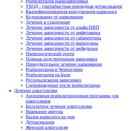
Реабилитация наркозависимых
УБОД - ультрабыстрая опиоидная детоксикация
Квалифицированная консультация нарколога
Кодирование от наркомании
Лечение в стационаре
Лечение зависимости от альфа-ПВП
Лечение зависимости от амфетамина
Лечение зависимости от габапентина
Лечение зависимости от марихуаны
Лечение зависимости от мефедрона
Наркологический центр
Помощь родственникам зависимых
Принудительное лечение наркомании
Реабилитация в Черногории
Реабилитация на Бали
Ресоциализация зависимых
Сопровождение после реабилитации
Лечение алкоголизма
Анонимная реабилитационная программа для
алкоголиков
Бесплатное лечение алкоголизма
Вшивание ампулы
Вызов нарколога на дом
Детоксикация
Женский алкоголизм