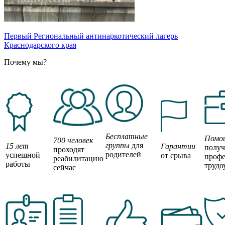
Первый Региональный антинаркотический лагерь
Краснодарского края
Почему мы?
Бесплатные
Помо
700 человек
группы
для
15 лет
Гарантии
полу
проходят
родителей
успешной
от срыва
профе
реабилитацию
работы
трудо
сейчас