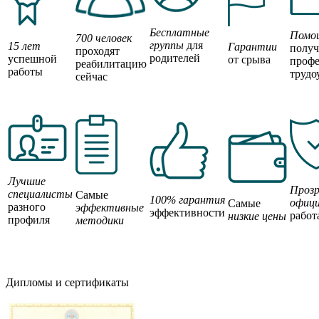
Бесплатные
Помо
700 человек
группы
для
15 лет
Гарантии
полу
проходят
родителей
успешной
от срыва
профе
реабилитацию
работы
трудо
сейчас
Лучшие
Прозр
специалисты
Самые
100% гарантия
офици
Самые
разного
эффективные
эффективности
работ
низкие цены
профиля
методики
Дипломы и сертификаты