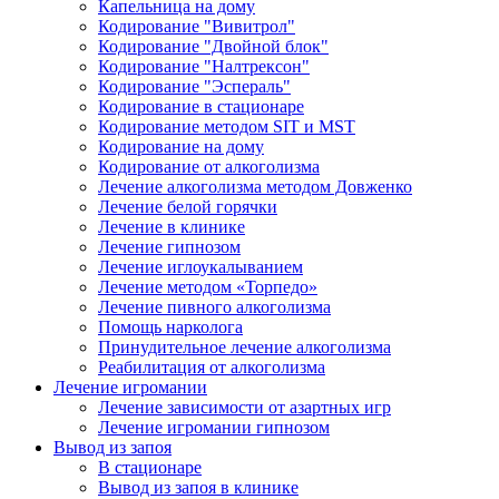
Капельница на дому
Кодирование "Вивитрол"
Кодирование "Двойной блок"
Кодирование "Налтрексон"
Кодирование "Эспераль"
Кодирование в стационаре
Кодирование методом SIT и MST
Кодирование на дому
Кодирование от алкоголизма
Лечение алкоголизма методом Довженко
Лечение белой горячки
Лечение в клинике
Лечение гипнозом
Лечение иглоукалыванием
Лечение методом «Торпедо»
Лечение пивного алкоголизма
Помощь нарколога
Принудительное лечение алкоголизма
Реабилитация от алкоголизма
Лечение игромании
Лечение зависимости от азартных игр
Лечение игромании гипнозом
Вывод из запоя
В стационаре
Вывод из запоя в клинике