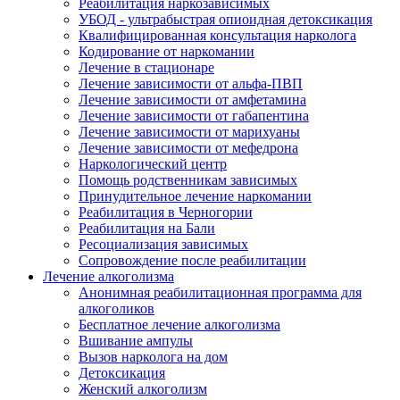
Реабилитация наркозависимых
УБОД - ультрабыстрая опиоидная детоксикация
Квалифицированная консультация нарколога
Кодирование от наркомании
Лечение в стационаре
Лечение зависимости от альфа-ПВП
Лечение зависимости от амфетамина
Лечение зависимости от габапентина
Лечение зависимости от марихуаны
Лечение зависимости от мефедрона
Наркологический центр
Помощь родственникам зависимых
Принудительное лечение наркомании
Реабилитация в Черногории
Реабилитация на Бали
Ресоциализация зависимых
Сопровождение после реабилитации
Лечение алкоголизма
Анонимная реабилитационная программа для
алкоголиков
Бесплатное лечение алкоголизма
Вшивание ампулы
Вызов нарколога на дом
Детоксикация
Женский алкоголизм