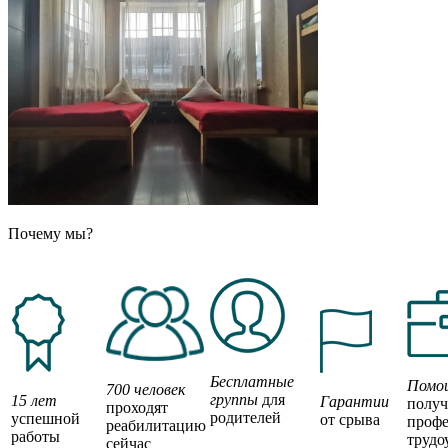
Почему мы?
Бесплатные
Помо
700 человек
группы
для
15 лет
Гарантии
полу
проходят
родителей
успешной
от срыва
профе
реабилитацию
работы
трудо
сейчас