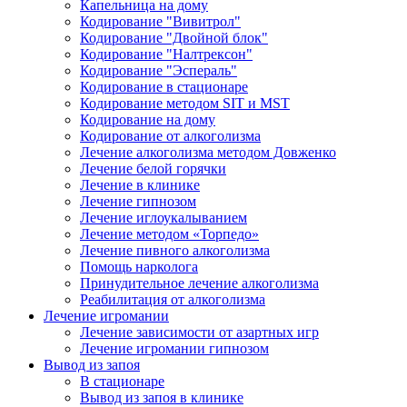
Капельница на дому
Кодирование "Вивитрол"
Кодирование "Двойной блок"
Кодирование "Налтрексон"
Кодирование "Эспераль"
Кодирование в стационаре
Кодирование методом SIT и MST
Кодирование на дому
Кодирование от алкоголизма
Лечение алкоголизма методом Довженко
Лечение белой горячки
Лечение в клинике
Лечение гипнозом
Лечение иглоукалыванием
Лечение методом «Торпедо»
Лечение пивного алкоголизма
Помощь нарколога
Принудительное лечение алкоголизма
Реабилитация от алкоголизма
Лечение игромании
Лечение зависимости от азартных игр
Лечение игромании гипнозом
Вывод из запоя
В стационаре
Вывод из запоя в клинике