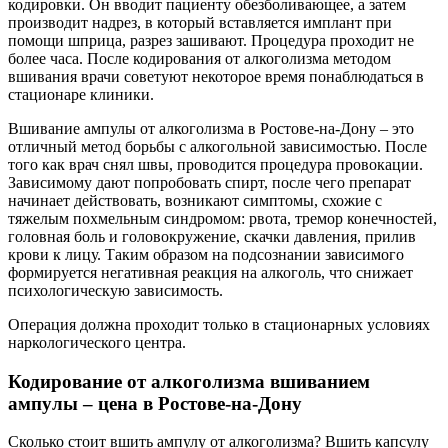
кодировки. Он вводит пациенту обезболивающее, а затем
производит надрез, в который вставляется имплант при
помощи шприца, разрез зашивают. Процедура проходит не
более часа. После кодирования от алкоголизма методом
вшивания врачи советуют некоторое время понаблюдаться в
стационаре клиники.
Вшивание ампулы от алкоголизма в Ростове-на-Дону – это
отличный метод борьбы с алкогольной зависимостью. После
того как врач снял швы, проводится процедура провокации.
Зависимому дают попробовать спирт, после чего препарат
начинает действовать, возникают симптомы, схожие с
тяжелым похмельным синдромом: рвота, тремор конечностей,
головная боль и головокружение, скачки давления, прилив
крови к лицу. Таким образом на подсознании зависимого
формируется негативная реакция на алкоголь, что снижает
психологическую зависимость.
Операция должна проходит только в стационарных условиях
наркологического центра.
Кодирование от алкоголизма вшиванием
ампулы – цена в Ростове-на-Дону
Сколько стоит вшить ампулу от алкоголизма? Вшить капсулу