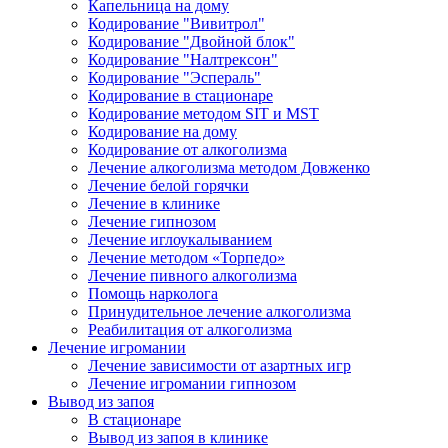
Капельница на дому
Кодирование "Вивитрол"
Кодирование "Двойной блок"
Кодирование "Налтрексон"
Кодирование "Эспераль"
Кодирование в стационаре
Кодирование методом SIT и MST
Кодирование на дому
Кодирование от алкоголизма
Лечение алкоголизма методом Довженко
Лечение белой горячки
Лечение в клинике
Лечение гипнозом
Лечение иглоукалыванием
Лечение методом «Торпедо»
Лечение пивного алкоголизма
Помощь нарколога
Принудительное лечение алкоголизма
Реабилитация от алкоголизма
Лечение игромании
Лечение зависимости от азартных игр
Лечение игромании гипнозом
Вывод из запоя
В стационаре
Вывод из запоя в клинике