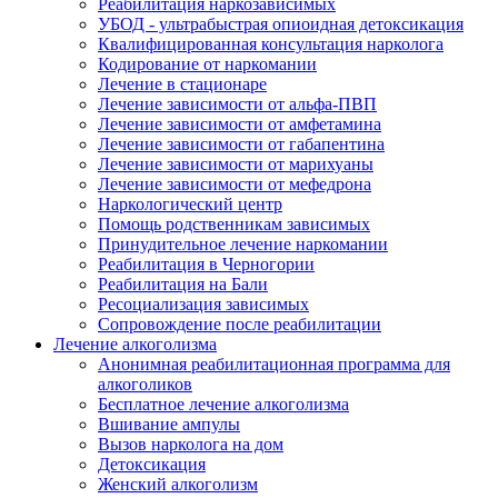
Реабилитация наркозависимых
УБОД - ультрабыстрая опиоидная детоксикация
Квалифицированная консультация нарколога
Кодирование от наркомании
Лечение в стационаре
Лечение зависимости от альфа-ПВП
Лечение зависимости от амфетамина
Лечение зависимости от габапентина
Лечение зависимости от марихуаны
Лечение зависимости от мефедрона
Наркологический центр
Помощь родственникам зависимых
Принудительное лечение наркомании
Реабилитация в Черногории
Реабилитация на Бали
Ресоциализация зависимых
Сопровождение после реабилитации
Лечение алкоголизма
Анонимная реабилитационная программа для
алкоголиков
Бесплатное лечение алкоголизма
Вшивание ампулы
Вызов нарколога на дом
Детоксикация
Женский алкоголизм