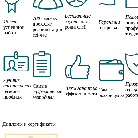
Бесплатные
Помо
700 человек
группы
для
15 лет
Гарантии
полу
проходят
родителей
успешной
от срыва
профе
реабилитацию
работы
трудо
сейчас
Лучшие
Прозр
специалисты
Самые
100% гарантия
офици
Самые
разного
эффективные
эффективности
работ
низкие цены
профиля
методики
Дипломы и сертификаты